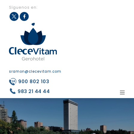
Síguenos en:
Fac
Twit
eb
ter
ook
sramon@clecevitam.com
900 802 103
983 21 44 44