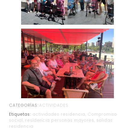
CATEGORÍAS:
ACTIVIDADES
Etiquetas:
actividades residencia
,
Compromiso
social
,
residencia personas mayores
,
salidas
residencia