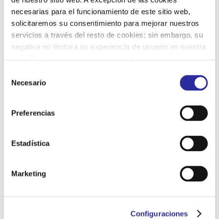
necesarias para el funcionamiento de este sitio web,
solicitaremos su consentimiento para mejorar nuestros
Correo electrónico
*
servicios a través del resto de cookies; sin embargo, su
negativa no limitará su experiencia de usuario en nuestra
web. Puede configurar o rechazar de forma
Web
personalizada su uso pulsando “Configuraciones”. Para
S
más información, puede consultar nuestra
Política de
Necesario
e
Cookies
.
l
e
Guarda mi nombre, correo electrónico y web en este
Preferencias
c
navegador para la próxima vez que comente.
c
i
Estadística
ó
n
Marketing
d
e
c
Configuraciones
o