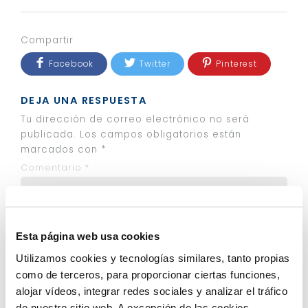
Compartir
Facebook
Twitter
Pinterest
DEJA UNA RESPUESTA
Tu dirección de correo electrónico no será
publicada.
Los campos obligatorios están
marcados con
*
Comentario
*
Esta página web usa cookies
Utilizamos cookies y tecnologías similares, tanto propias
como de terceros, para proporcionar ciertas funciones,
alojar vídeos, integrar redes sociales y analizar el tráfico
Nombre
*
de nuestro sitio web. A excepción de las cookies