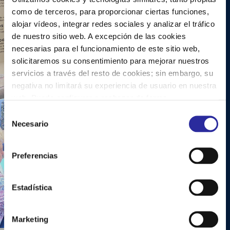
Personas May …
como de terceros, para proporcionar ciertas funciones,
alojar vídeos, integrar redes sociales y analizar el tráfico
Ver más
de nuestro sitio web. A excepción de las cookies
necesarias para el funcionamiento de este sitio web,
solicitaremos su consentimiento para mejorar nuestros
servicios a través del resto de cookies; sin embargo, su
negativa no limitará su experiencia de usuario en nuestra
web. Puede configurar o rechazar de forma
personalizada su uso pulsando “Configuraciones”. Para
S
Fiestas de verano
más información, puede consultar nuestra
Política de
Necesario
e
Cookies
.
de CleceVitam
l
e
Gerohotel
Preferencias
c
c
Ver más
i
Estadística
ó
n
Marketing
d