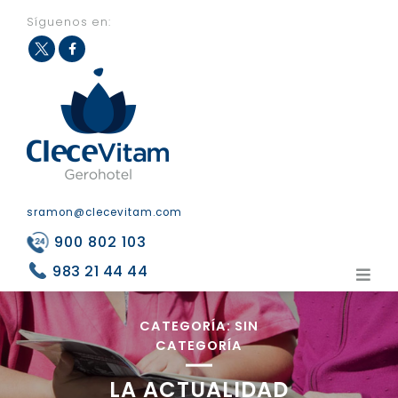
Síguenos en:
Fac
Twit
eb
ter
ook
sramon@clecevitam.com
900 802 103
983 21 44 44
CATEGORÍA:
SIN
CATEGORÍA
LA ACTUALIDAD