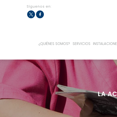
Síguenos en:
Fac
Twit
eb
ter
ook
¿QUIÉNES SOMOS?
SERVICIOS
INSTALACIONE
LA AC