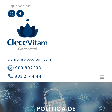
Síguenos en:
Fac
Twit
eb
ter
ook
sramon@clecevitam.com
900 802 103
983 21 44 44
POLÍTICA DE