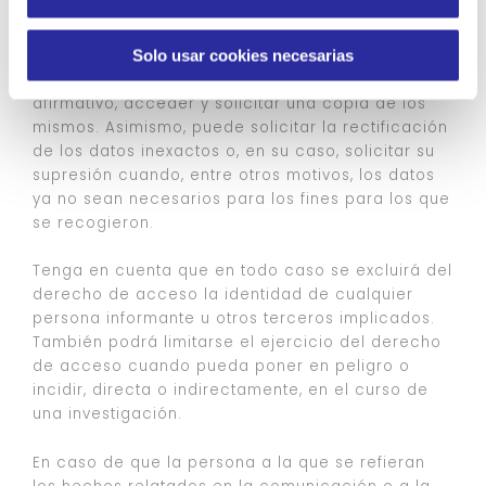
i
Puede solicitar a la Compañía confirmación sobre
m
si sus datos personales están siendo tratados en
Solo usar cookies necesarias
i
el marco de la gestión del Canal ético y, en caso
e
afirmativo, acceder y solicitar una copia de los
n
mismos. Asimismo, puede solicitar la rectificación
t
de los datos inexactos o, en su caso, solicitar su
supresión cuando, entre otros motivos, los datos
o
ya no sean necesarios para los fines para los que
se recogieron.
Tenga en cuenta que en todo caso se excluirá del
derecho de acceso la identidad de cualquier
persona informante u otros terceros implicados.
También podrá limitarse el ejercicio del derecho
de acceso cuando pueda poner en peligro o
incidir, directa o indirectamente, en el curso de
una investigación.
En caso de que la persona a la que se refieran