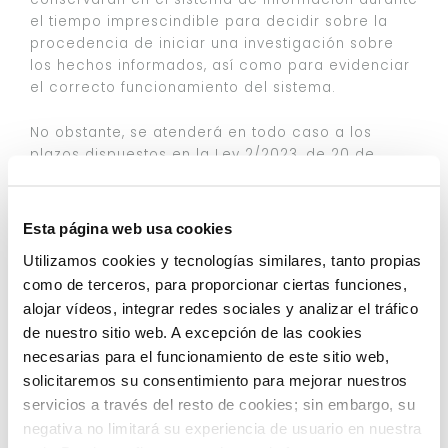
el tiempo imprescindible para decidir sobre la
procedencia de iniciar una investigación sobre
los hechos informados, así como para evidenciar
el correcto funcionamiento del sistema.
No obstante, se atenderá en todo caso a los
plazos dispuestos en la Ley 2/2023, de 20 de
febrero, reguladora de la protección de las
personas que informen sobre infracciones
normativas y de lucha contra la corrupción.
Esta página web usa cookies
Utilizamos cookies y tecnologías similares, tanto propias
¿A QUÉ DESTINATARIOS SE COMUNICARÁN SUS
como de terceros, para proporcionar ciertas funciones,
DATOS?
alojar vídeos, integrar redes sociales y analizar el tráfico
Sus datos serán tratados por nuestro proveedor,
de nuestro sitio web. A excepción de las cookies
Navex Global, como gestores del Canal. Tenga en
necesarias para el funcionamiento de este sitio web,
cuenta que Navex Global puede llevar a cabo
solicitaremos su consentimiento para mejorar nuestros
otros tratamientos respecto de sus datos
servicios a través del resto de cookies; sin embargo, su
personales en calidad de Responsable de
negativa no limitará su experiencia de usuario en nuestra
tratamiento y conforme su propia política de