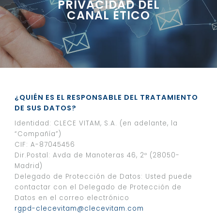
PRIVACIDAD DEL
CANAL ÉTICO
¿QUIÉN ES EL RESPONSABLE DEL TRATAMIENTO
DE SUS DATOS?
Identidad: CLECE VITAM, S.A. (en adelante, la
“Compañía”)
CIF: A-87045456
Dir.Postal: Avda de Manoteras 46, 2º (28050-
Madrid)
Delegado de Protección de Datos: Usted puede
contactar con el Delegado de Protección de
Datos en el correo electrónico
rgpd-clecevitam@clecevitam.com